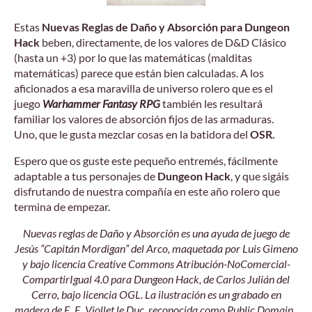
Estas
Nuevas Reglas de Daño y Absorción para Dungeon
Hack
beben, directamente, de los valores de D&D Clásico
(hasta un +3) por lo que las matemáticas (malditas
matemáticas) parece que están bien calculadas. A los
aficionados a esa maravilla de universo rolero que es el
juego
Warhammer Fantasy RPG
también les resultará
familiar los valores de absorción fijos de las armaduras.
Uno, que le gusta mezclar cosas en la batidora del
OSR.
Espero que os guste este pequeño entremés, fácilmente
adaptable a tus personajes de
Dungeon Hack
, y que sigáis
disfrutando de nuestra compañía en este año rolero que
termina de empezar.
Nuevas reglas de Daño y Absorción es una ayuda de juego de
Jesús “Capitán Mordigan” del Arco, maquetada por Luis Gimeno
y bajo licencia Creative Commons Atribución
-NoComercial-
CompartirIgual 4.0 para Dungeon Hack, de Carlos Julián del
Cerro, bajo licencia OGL. La ilustración es un grabado en
madera de E. E. Viollet le Duc, reconocida como Public Domain.